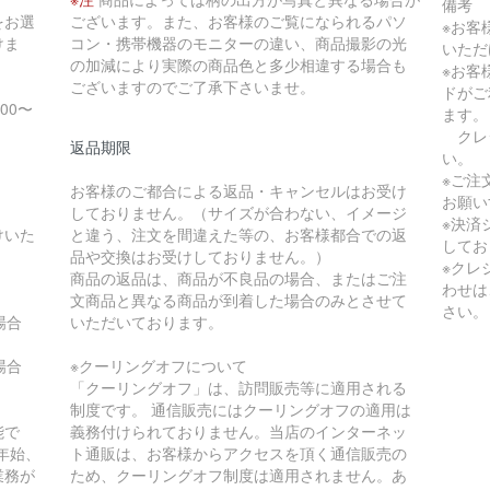
備考
をお選
ございます。また、お客様のご覧になられるパソ
※お客
けま
コン・携帯機器のモニターの違い、商品撮影の光
いただ
の加減により実際の商品色と多少相違する場合も
※お客
ございますのでご了承下さいませ。
ドがご
:00〜
ます。
クレ
返品期限
い。
※ご注
お客様のご都合による返品・キャンセルはお受け
お願い
しておりません。（サイズが合わない、イメージ
※決済
けいた
と違う、注文を間違えた等の、お客様都合での返
してお
品や交換はお受けしておりません。）
※クレ
商品の返品は、商品が不良品の場合、またはご注
わせは
文商品と異なる商品が到着した場合のみとさせて
さい。
の場合
いただいております。
の場合
※クーリングオフについて
「クーリングオフ」は、訪問販売等に適用される
制度です。 通信販売にはクーリングオフの適用は
能で
義務付けられておりません。当店のインターネッ
年始、
ト通販は、お客様からアクセスを頂く通信販売の
業務が
ため、クーリングオフ制度は適用されません。あ