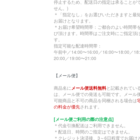
停止するため、配送日の指定は承ることが
せん。)
＊「指定なし」をお選びいただきますと最
お届けとなります。
＊お届け希望時間帯：ご都合のよい時間帯
び頂けます。時間帯はご注文時にご指定頂
す。
指定可能な配達時間帯：
午前中／14:00〜16:00／16:00〜18:00／18
20:00／19:00〜21:00
【メール便】
商品名に
メール便送料無料
と記載されてい
は、メール便での発送も可能です。メール
可能商品と不可の商品を同梱される場合は
の料金が優先
されます。
[メール便ご利用の際の注意点]
＊代金引換配送はご利用できません。
＊配送日、時間のご指定はできません。
＊クレジット決済後、3～6日程度でお届け