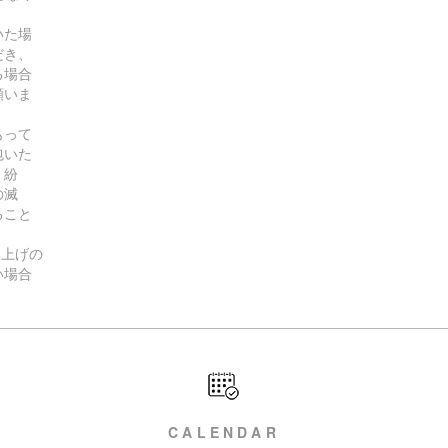
いた場
だき、
る場合
願いま
）
もって
包いた
、紛
の滅
ること
。
い上げの
い場合
。
CALENDAR