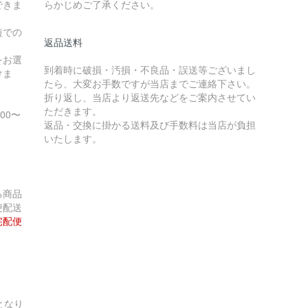
できま
らかじめご了承ください。
短での
返品送料
をお選
到着時に破損・汚損・不良品・誤送等ございまし
けま
たら、大変お手数ですが当店までご連絡下さい。
折り返し、当店より返送先などをご案内させてい
ただきます。
:00〜
返品・交換に掛かる送料及び手数料は当店が負担
いたします。
る商品
便配送
宅配便
となり