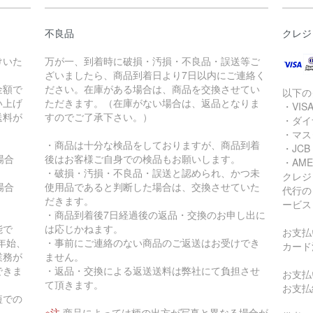
不良品
クレジ
けいた
万が一、到着時に破損・汚損・不良品・誤送等ご
ざいましたら、商品到着日より7日以内にご連絡く
金額で
ださい。在庫がある場合は、商品を交換させてい
以下の
買い上げ
ただきます。（在庫がない場合は、返品となりま
・VIS
送料が
すのでご了承下さい。）
・ダイ
・マス
・商品は十分な検品をしておりますが、商品到着
・JCB
の場合
後はお客様ご自身での検品もお願いします。
・AME
・破損・汚損・不良品・誤送と認められ、かつ未
クレジ
の場合
使用品であると判断した場合は、交換させていた
代行の
だきます。
ービス
・商品到着後7日経過後の返品・交換のお申し出に
能で
は応じかねます。
お支払
年始、
・事前にご連絡のない商品のご返送はお受けでき
カード
業務が
ません。
できま
・返品・交換による返送送料は弊社にて負担させ
お支払
て頂きます。
お支払
短での
※注
商品によっては柄の出方が写真と異なる場合が