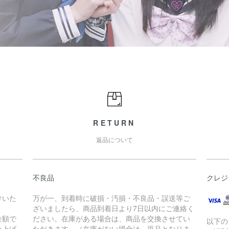
RETURN
返品について
不良品
クレジ
けいた
万が一、到着時に破損・汚損・不良品・誤送等ご
ざいましたら、商品到着日より7日以内にご連絡く
金額で
ださい。在庫がある場合は、商品を交換させてい
以下の
買い上げ
ただきます。（在庫がない場合は、返品となりま