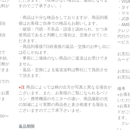
・VIS
送料が
すのでご了承下さい。）
・ダイ
・マス
・商品は十分な検品をしておりますが、商品到着
・JCB
の場合
後はお客様ご自身での検品もお願いします。
・AME
・破損・汚損・不良品・誤送と認められ、かつ未
クレジ
の場合
使用品であると判断した場合は、交換させていた
代行の
だきます。
ービス
・商品到着後7日経過後の返品・交換のお申し出に
能で
は応じかねます。
お支払
年始、
・事前にご連絡のない商品のご返送はお受けでき
カード
業務が
ません。
できま
・返品・交換による返送送料は弊社にて負担させ
お支払
て頂きます。
お支払
短での
※注
商品によっては柄の出方が写真と異なる場合が
備考
をお選
ございます。また、お客様のご覧になられるパソ
※お客
けま
コン・携帯機器のモニターの違い、商品撮影の光
いただ
の加減により実際の商品色と多少相違する場合も
※お客
ございますのでご了承下さいませ。
ドがご
:00〜
ます。
クレ
返品期限
い。