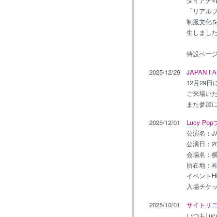
ダイアナ×L
「リアル
制服文化を
生しまし
特設ペー
2025/12/29
JAPAN 
12月29日
ご来場い
また参加
2025/12/01
Lucy 
公演名：JAP
公演日：202
会場名：
所在地：神
イベントH
入場チケ
2025/10/01
サイトリ
いつもLu