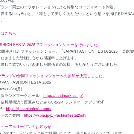
ucyPop
ブランド同士のコラボレーションによる特別なコーディネート体験」
愛するLucyPopと、「凛として美しくありたい」という想いを掲げるDIA
た。
ジは
こちら
FASHION FESTA 2025でファッションショーを行いました。
に開催されたファッションショー、「JAPAN FASHION FESTA 2025」に
ただきました皆様に心から感謝申し上げます。
に際しご協力いただきました関係者の皆様、ありがとうございました。
Popブランドの合同ファッションショーへの参加が決定しました。
AN FASHION FESTA 2025
5/12/29(月)
横浜ランドマークホール
https://landmarkhall.jp/
奈川県横浜市西区みなとみらい2-2-1 ランドマークプラザ5F
P：
https://j-fashionfesta.com/
ットのご案内：
https://w.pia.jp/p/j-fashionfesta25sh/
ニューアルオープンのお知らせ
cy Popオンラインストアをご利用いただき、誠にありがとうございます。