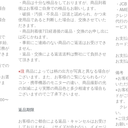
・商品は十分な検品をしておりますが、商品到着
・JCB
の場合
後はお客様ご自身での検品もお願いします。
・AME
・破損・汚損・不良品・誤送と認められ、かつ未
クレジ
の場合
使用品であると判断した場合は、交換させていた
代行の
だきます。
ービス
・商品到着後7日経過後の返品・交換のお申し出に
能で
は応じかねます。
お支払
年始、
・事前にご連絡のない商品のご返送はお受けでき
カード
業務が
ません。
できま
・返品・交換による返送送料は弊社にて負担させ
お支払
て頂きます。
お支払
短での
※注
商品によっては柄の出方が写真と異なる場合が
備考
をお選
ございます。また、お客様のご覧になられるパソ
※お客
けま
コン・携帯機器のモニターの違い、商品撮影の光
いただ
の加減により実際の商品色と多少相違する場合も
※お客
ございますのでご了承下さいませ。
ドがご
:00〜
ます。
クレ
返品期限
い。
※ご注
お客様のご都合による返品・キャンセルはお受け
お願い
しておりません。（サイズが合わない、イメージ