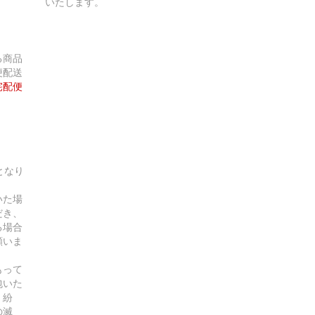
いたします。
る商品
便配送
宅配便
となり
いた場
だき、
る場合
願いま
）
もって
包いた
、紛
の滅