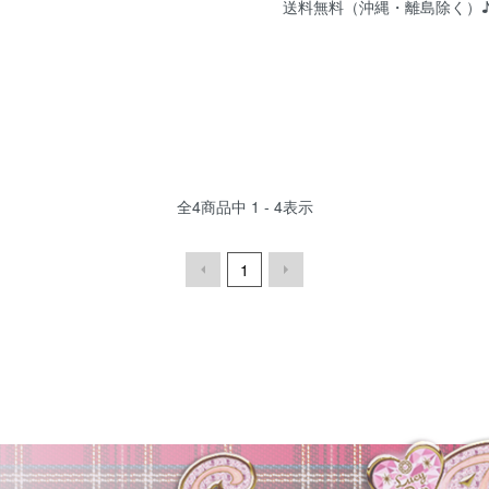
送料無料（沖縄・離島除く）
全
4
商品中
1 - 4
表示
1