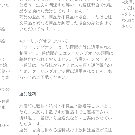
※決済
けいた
と違う、注文を間違えた等の、お客様都合での返
してお
品や交換はお受けしておりません。）
※クレ
商品の返品は、商品が不良品の場合、またはご注
わせは
文商品と異なる商品が到着した場合のみとさせて
さい。
の場合
いただいております。
の場合
※クーリングオフについて
「クーリングオフ」は、訪問販売等に適用される
制度です。 通信販売にはクーリングオフの適用は
能で
義務付けられておりません。当店のインターネッ
年始、
ト通販は、お客様からアクセスを頂く通信販売の
業務が
ため、クーリングオフ制度は適用されません。あ
できま
らかじめご了承ください。
短での
返品送料
をお選
到着時に破損・汚損・不良品・誤送等ございまし
けま
たら、大変お手数ですが当店までご連絡下さい。
折り返し、当店より返送先などをご案内させてい
ただきます。
:00〜
返品・交換に掛かる送料及び手数料は当店が負担