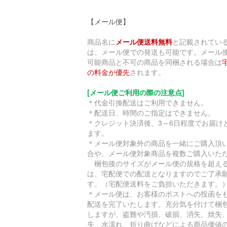
【メール便】
商品名に
メール便送料無料
と記載されてい
は、メール便での発送も可能です。メール
可能商品と不可の商品を同梱される場合は
の料金が優先
されます。
[メール便ご利用の際の注意点]
＊代金引換配送はご利用できません。
＊配送日、時間のご指定はできません。
＊クレジット決済後、3～6日程度でお届け
ます。
＊メール便対象外の商品を一緒にご購入頂
合や、メール便対象商品を複数ご購入いた
梱包後のサイズがメール便の規格を超え
は、宅配便での配送となりますのでご了承
す。（宅配便送料をご負担いただきます。
＊メール便は、お客様のポストへの投函を
配送を完了いたします。充分気を付けて梱
しますが、盗難や汚損、破損、消失、焼失
失、水濡れ、折り曲げなどによる商品価値