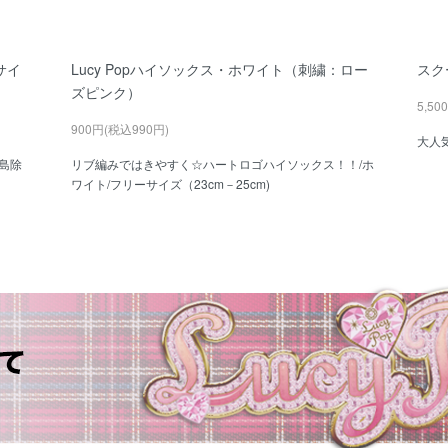
サイ
Lucy Popハイソックス・ホワイト（刺繍：ロー
スク
ズピンク）
5,50
900円(税込990円)
大人
離島除
リブ編みではきやすく☆ハートロゴハイソックス！！/ホ
ワイト/フリーサイズ（23cm－25cm)