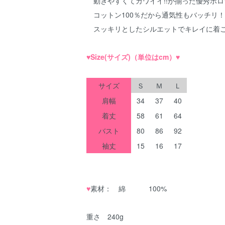
動きやすくてカワイイ!!が揃った優秀ポロ
コットン100％だから通気性もバッチリ
スッキリとしたシルエットでキレイに着こ
♥
Size(サイズ)（単位はcm）
♥
サイズ
Ｓ
Ｍ
Ｌ
肩幅
34
37
40
着丈
58
61
64
バスト
80
86
92
袖丈
15
16
17
♥
素材： 綿 100%
重さ 240g