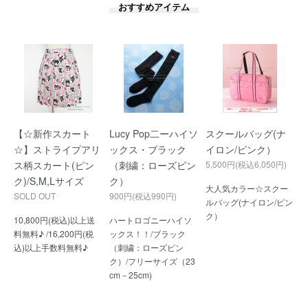
おすすめアイテム
【☆新作スカート
Lucy Pop二ーハイソ
スクールバッグ(ナ
☆】ストライプアリ
ックス・ブラック
イロン/ピンク）
ス柄スカート(ピン
（刺繍：ローズピン
5,500円(税込6,050円)
ク)/S,M,Lサイズ
ク）
大人気カラー☆スクー
SOLD OUT
900円(税込990円)
ルバッグ(ナイロン/ピン
ク）
10,800円(税込)以上送
ハートロゴニーハイソ
料無料♪ /16,200円(税
ックス！！/ブラック
込)以上手数料無料♪
（刺繍：ローズピン
ク）/フリーサイズ（23
cm－25cm)