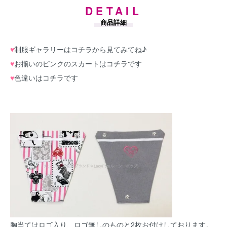
DETAIL
商品詳細
♥
制服ギャラリーは
コチラから
見てみてね♪
♥
お揃いのピンクのスカートは
コチラです
♥
色違いは
コチラです
胸当てはロゴ入り、ロゴ無しのものと2枚お付けしております。