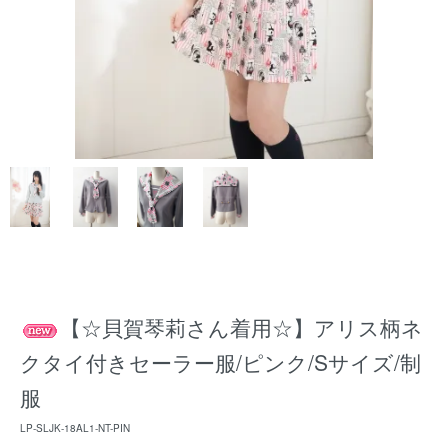
【☆貝賀琴莉さん着用☆】アリス柄ネ
クタイ付きセーラー服/ピンク/Sサイズ/制
服
LP-SLJK-18AL1-NT-PIN