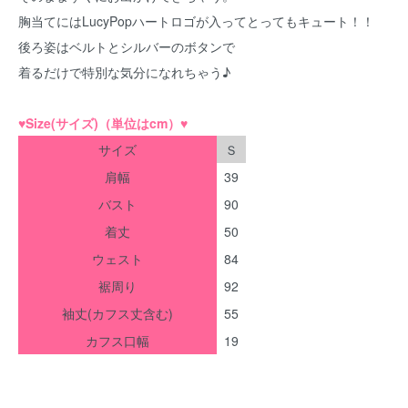
胸当てにはLucyPopハートロゴが入ってとってもキュート！！
後ろ姿はベルトとシルバーのボタンで
着るだけで特別な気分になれちゃう♪
♥
Size(サイズ)（単位はcm）
♥
サイズ
Ｓ
肩幅
39
バスト
90
着丈
50
ウェスト
84
裾周り
92
袖丈(カフス丈含む)
55
カフス口幅
19