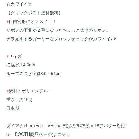
☆カワイイ☆
【クリックポスト送料無料】
♥
自由制服にオススメ！！
リボンの下側が２重になったちょっと大きめリボン。
チラ見えするガーリーなブロックチェックがカワイイ♪♪
♥
サイズ
横幅 約14.0cm
ループの長さ 約38.5～51cm
♥
素材：ポリエステル
重さ：約15ｇ
日本製
ダイアナ×LucyPop VRChat想定の3D衣装≪18アバター対応
≫ BOOTH商品ページは コチラ