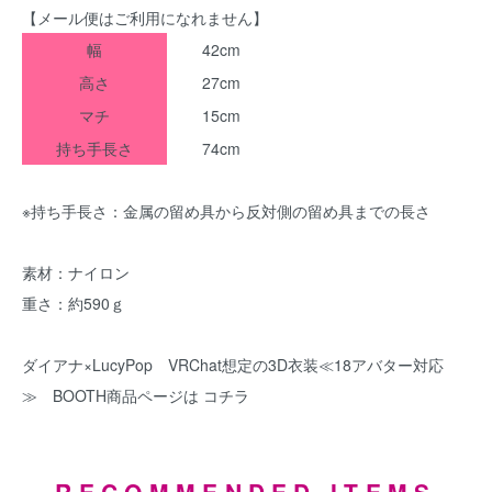
【メール便はご利用になれません】
幅
42cm
高さ
27cm
マチ
15cm
持ち手長さ
74cm
※持ち手長さ：金属の留め具から反対側の留め具までの長さ
素材：ナイロン
重さ：約590ｇ
ダイアナ×LucyPop VRChat想定の3D衣装≪18アバター対応
≫ BOOTH商品ページは コチラ