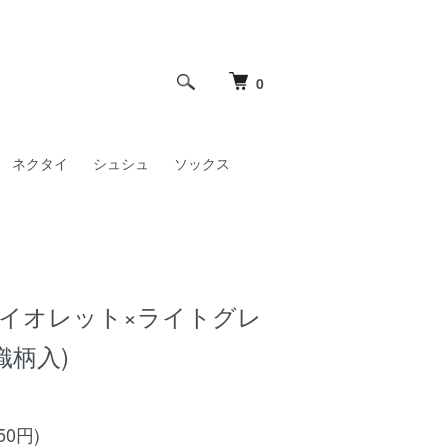
0
ネクタイ
シュシュ
ソックス
バイオレット×ライトグレ
織柄入)
50円)