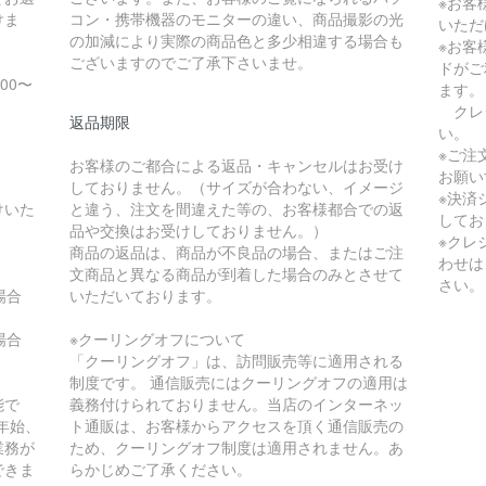
※お客
けま
コン・携帯機器のモニターの違い、商品撮影の光
いただ
の加減により実際の商品色と多少相違する場合も
※お客
ございますのでご了承下さいませ。
ドがご
:00〜
ます。
クレ
返品期限
い。
※ご注
お客様のご都合による返品・キャンセルはお受け
お願い
しておりません。（サイズが合わない、イメージ
※決済
けいた
と違う、注文を間違えた等の、お客様都合での返
してお
品や交換はお受けしておりません。）
※クレ
商品の返品は、商品が不良品の場合、またはご注
わせは
文商品と異なる商品が到着した場合のみとさせて
さい。
の場合
いただいております。
の場合
※クーリングオフについて
「クーリングオフ」は、訪問販売等に適用される
制度です。 通信販売にはクーリングオフの適用は
能で
義務付けられておりません。当店のインターネッ
年始、
ト通販は、お客様からアクセスを頂く通信販売の
業務が
ため、クーリングオフ制度は適用されません。あ
できま
らかじめご了承ください。