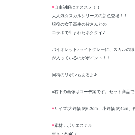
♥
自由制服にオススメ！！
大人気☆スカルシリーズの新色登場！！
現役の女子高生の皆さんとの
コラボで生まれたネクタイ♪
バイオレット×ライトグレーに、スカルの織
が入っているのがポイント！！
同柄のリボンもあるよ♪
※右下の画像はコーデ案です。セット商品で
♥
サイズ:大剣幅 約6.2cm、小剣幅 約4cm、長
♥
素材：ポリエステル
重さ：約40ｇ