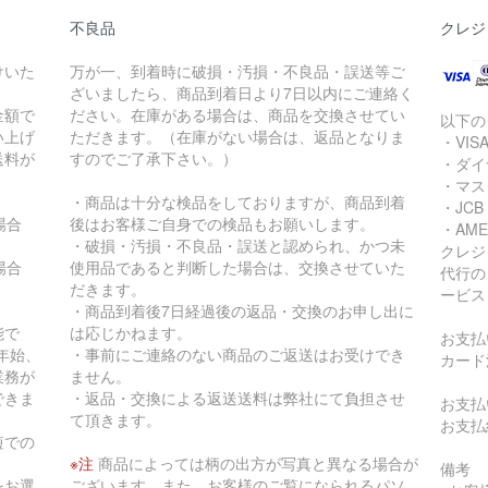
不良品
クレジ
けいた
万が一、到着時に破損・汚損・不良品・誤送等ご
ざいましたら、商品到着日より7日以内にご連絡く
金額で
ださい。在庫がある場合は、商品を交換させてい
以下の
買い上げ
ただきます。（在庫がない場合は、返品となりま
・VIS
送料が
すのでご了承下さい。）
・ダイ
・マス
・商品は十分な検品をしておりますが、商品到着
・JCB
の場合
後はお客様ご自身での検品もお願いします。
・AME
・破損・汚損・不良品・誤送と認められ、かつ未
クレジ
の場合
使用品であると判断した場合は、交換させていた
代行の
だきます。
ービス
・商品到着後7日経過後の返品・交換のお申し出に
能で
は応じかねます。
お支払
年始、
・事前にご連絡のない商品のご返送はお受けでき
カード
業務が
ません。
できま
・返品・交換による返送送料は弊社にて負担させ
お支払
て頂きます。
お支払
短での
※注
商品によっては柄の出方が写真と異なる場合が
備考
をお選
ございます。また、お客様のご覧になられるパソ