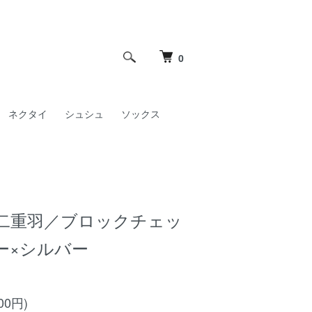
0
ネクタイ
シュシュ
ソックス
二重羽／ブロックチェッ
ー×シルバー
00円)