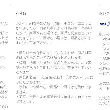
不良品
クレジ
けいた
万が一、到着時に破損・汚損・不良品・誤送等ご
ざいましたら、商品到着日より7日以内にご連絡く
金額で
ださい。在庫がある場合は、商品を交換させてい
以下の
買い上げ
ただきます。（在庫がない場合は、返品となりま
・VIS
送料が
すのでご了承下さい。）
・ダイ
・マス
・商品は十分な検品をしておりますが、商品到着
・JCB
の場合
後はお客様ご自身での検品もお願いします。
・AME
・破損・汚損・不良品・誤送と認められ、かつ未
クレジ
の場合
使用品であると判断した場合は、交換させていた
代行の
だきます。
ービス
・商品到着後7日経過後の返品・交換のお申し出に
能で
は応じかねます。
お支払
年始、
・事前にご連絡のない商品のご返送はお受けでき
カード
業務が
ません。
できま
・返品・交換による返送送料は弊社にて負担させ
お支払
て頂きます。
お支払
短での