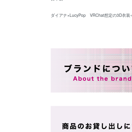
ダイアナ×LucyPop VRChat想定の3D