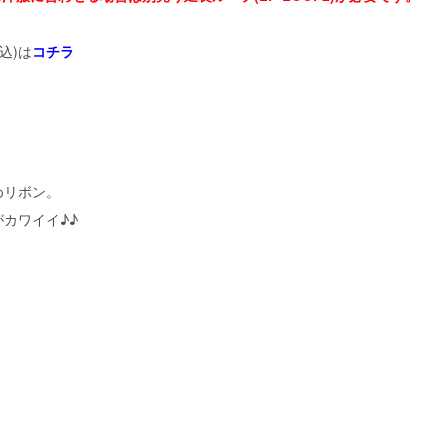
込)は
コチラ
めリボン。
カワイイ♪♪