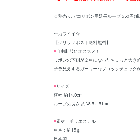
☆別売り/デコリボン用延長ループ 550円(税
☆カワイイ☆
【クリックポスト送料無料】
♥
自由制服にオススメ！！
リボンの下側が２重になったちょっと大き
チラ見えするガーリーなブロックチェックが
♥
サイズ
横幅 約14.0cm
ループの長さ 約38.5～51cm
♥
素材：ポリエステル
重さ：約15ｇ
日本製