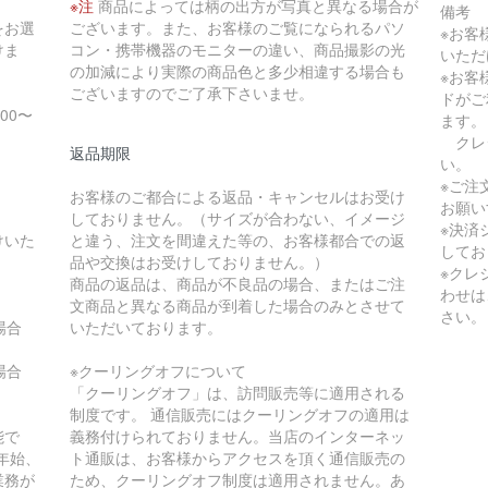
※注
商品によっては柄の出方が写真と異なる場合が
備考
をお選
ございます。また、お客様のご覧になられるパソ
※お客
けま
コン・携帯機器のモニターの違い、商品撮影の光
いただ
の加減により実際の商品色と多少相違する場合も
※お客
ございますのでご了承下さいませ。
ドがご
:00〜
ます。
クレ
返品期限
い。
※ご注
お客様のご都合による返品・キャンセルはお受け
お願い
しておりません。（サイズが合わない、イメージ
※決済
けいた
と違う、注文を間違えた等の、お客様都合での返
してお
品や交換はお受けしておりません。）
※クレ
商品の返品は、商品が不良品の場合、またはご注
わせは
文商品と異なる商品が到着した場合のみとさせて
さい。
の場合
いただいております。
の場合
※クーリングオフについて
「クーリングオフ」は、訪問販売等に適用される
制度です。 通信販売にはクーリングオフの適用は
能で
義務付けられておりません。当店のインターネッ
年始、
ト通販は、お客様からアクセスを頂く通信販売の
業務が
ため、クーリングオフ制度は適用されません。あ