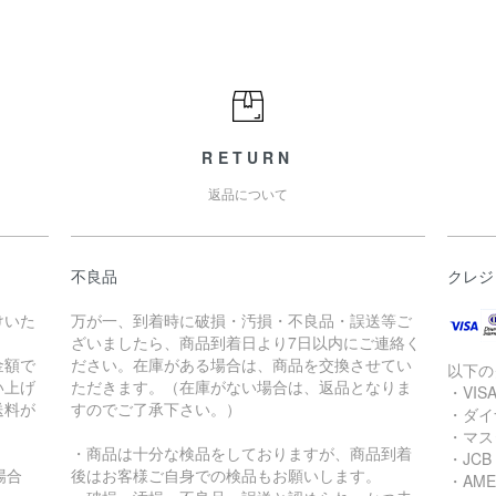
RETURN
返品について
不良品
クレジ
けいた
万が一、到着時に破損・汚損・不良品・誤送等ご
ざいましたら、商品到着日より7日以内にご連絡く
金額で
ださい。在庫がある場合は、商品を交換させてい
以下の
買い上げ
ただきます。（在庫がない場合は、返品となりま
・VIS
送料が
すのでご了承下さい。）
・ダイ
・マス
・商品は十分な検品をしておりますが、商品到着
・JCB
の場合
後はお客様ご自身での検品もお願いします。
・AME